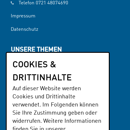
Telefon
0721 48074690
Impressum
Datenschutz
UNSERE THEMEN
Interessen & Engagement
COOKIES &
Literatur
NFP OG
DRITTINHALTE
Auf dieser Website werden
PARTNER
Cookies und Drittinhalte
Der Paritätische BaWü
verwendet. Im Folgenden können
Sie Ihre Zustimmung geben oder
Parzival-Zentrum
widerrufen. Weitere Informationen
Software AG - Stiftung
finden Sie in unserer