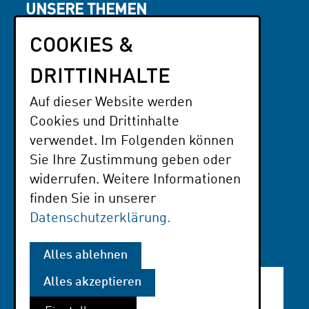
UNSERE THEMEN
Interessen & Engagement
COOKIES &
Literatur
NFP OG
DRITTINHALTE
Auf dieser Website werden
PARTNER
Cookies und Drittinhalte
Der Paritätische BaWü
verwendet. Im Folgenden können
Sie Ihre Zustimmung geben oder
Parzival-Zentrum
widerrufen. Weitere Informationen
Software AG - Stiftung
finden Sie in unserer
Datenschutzerklärung.
Freie Hochschule Stuttgart
Alles ablehnen
Alles akzeptieren