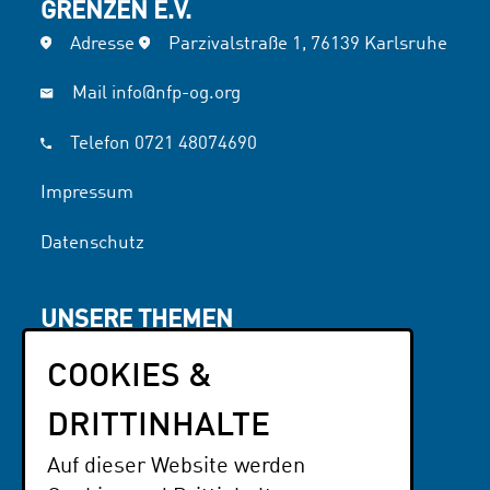
GRENZEN E.V.
Adresse
Parzivalstraße 1, 76139 Karlsruhe
Mail
info@nfp-og.org
Telefon
0721 48074690
Impressum
Datenschutz
UNSERE THEMEN
Interessen & Engagement
COOKIES &
Literatur
NFP OG
DRITTINHALTE
Auf dieser Website werden
PARTNER