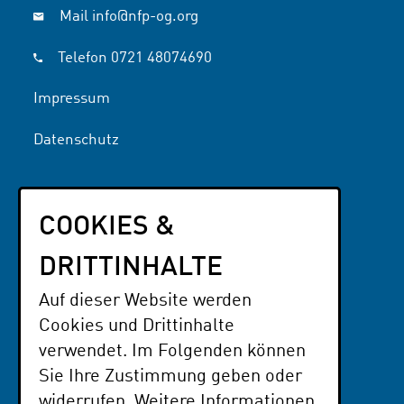
Mail
info@nfp-og.org
Telefon
0721 48074690
Impressum
Datenschutz
UNSERE THEMEN
COOKIES &
Interessen & Engagement
Literatur
DRITTINHALTE
NFP OG
Auf dieser Website werden
Cookies und Drittinhalte
PARTNER
verwendet. Im Folgenden können
Der Paritätische BaWü
Sie Ihre Zustimmung geben oder
widerrufen. Weitere Informationen