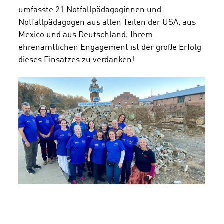
umfasste 21 Notfallpädagoginnen und
Notfallpädagogen aus allen Teilen der USA, aus
Mexico und aus Deutschland. Ihrem
ehrenamtlichen Engagement ist der große Erfolg
dieses Einsatzes zu verdanken!
Amy Joy Allahdadi, Rosa Balderama, Michelle
Blazewicz, Christine Burke, Veronica
Connaughton, Karine Munk Finser, Hannah
Freed, Judith Graff, Pat Hart, Brian Jacques,