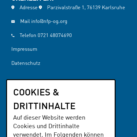
Adresse
Parzivalstraße 1, 76139 Karlsruhe
Mail
info@nfp-og.org
Telefon
0721 48074690
Impressum
Datenschutz
UNSERE THEMEN
COOKIES &
Interessen & Engagement
Literatur
DRITTINHALTE
NFP OG
Auf dieser Website werden
Cookies und Drittinhalte
PARTNER
verwendet. Im Folgenden können