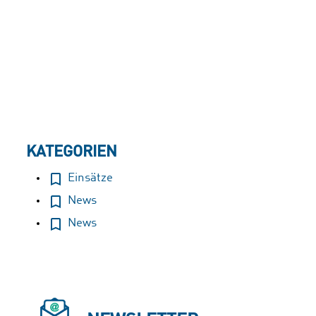
Ines Kinchen, Martha Loving, Yoelle Carter
Martinez, Elisabeth McKay, Natalia Peschiera
Picasso, Zoe Rothfuss, Bernd Ruf, Conradine
Sanborn, Nikki Shoneman, Nicolai Sobieski,
Mary Spalding, Alicia D´Urso.
KATEGORIEN
Einsätze
News
News