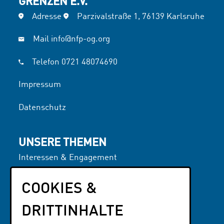
GRENZEN E.V.
Adresse
Parzivalstraße 1, 76139 Karlsruhe
Mail
info@nfp-og.org
Telefon
0721 48074690
Impressum
Datenschutz
UNSERE THEMEN
Interessen & Engagement
Literatur
NFP OG
COOKIES &
DRITTINHALTE
PARTNER