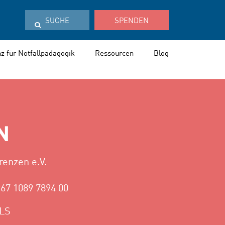
SUCHE
SPENDEN
z für Notfallpädagogik
Ressourcen
Blog
N
enzen e.V.
67 1089 7894 00
LS