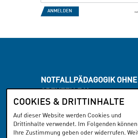
NOTFALLPÄDAGOGIK OHNE
GRENZEN E.V.
COOKIES & DRITTINHALTE
Adresse
Parzivalstraße 1, 76139 Karlsru
Auf dieser Website werden Cookies und
Drittinhalte verwendet. Im Folgenden können
Mail
info@nfp-og.org
Ihre Zustimmung geben oder widerrufen. Wei