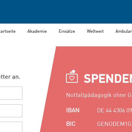
tartseite
Akademie
Einsätze
Weltweit
Ambulan
SPENDE
tter an.
Notfallpädagogik ohne Gr
IBAN
DE 44 4306 09
BIC
GENODEM1G