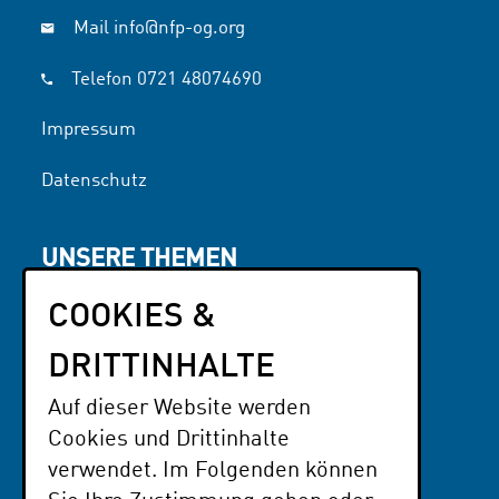
Mail
info@nfp-og.org
Telefon
0721 48074690
Impressum
Datenschutz
UNSERE THEMEN
Interessen & Engagement
COOKIES &
Literatur
NFP OG
DRITTINHALTE
Auf dieser Website werden
PARTNER
Cookies und Drittinhalte
Der Paritätische BaWü
verwendet. Im Folgenden können